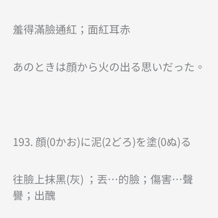
羞得滿臉通紅；面紅耳赤
あのときは顔から火の出る思いだった。
193. 顔(0かお)に泥(2どろ)を塗(0ぬ)る
往臉上抹黑(灰) ；丟…的臉；傷害…聲
譽；出醜