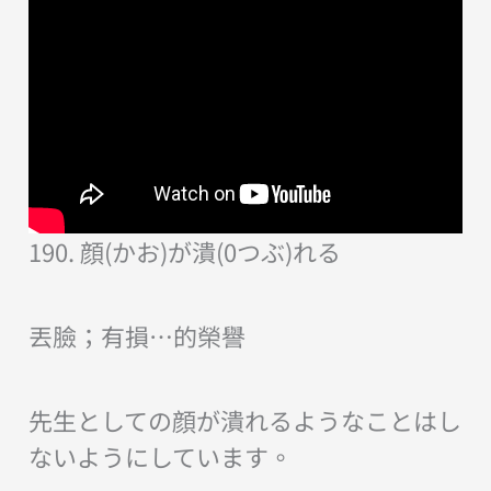
190. 顔(かお)が潰(0つぶ)れる
丟臉；有損…的榮譽
先生としての顔が潰れるようなことはし
ないようにしています。