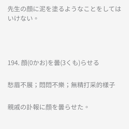
先生の顔に泥を塗るようなことをしては
いけない。
194. 顔(0かお)を曇(3くも)らせる
愁眉不展；悶悶不樂；無精打采的樣子
親戚の訃報に顔を曇らせた。