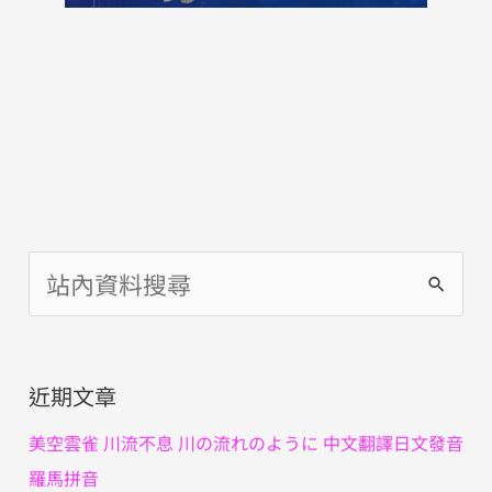
搜
尋
關
近期文章
鍵
字
美空雲雀 川流不息 川の流れのように 中文翻譯日文發音
:
羅馬拼音