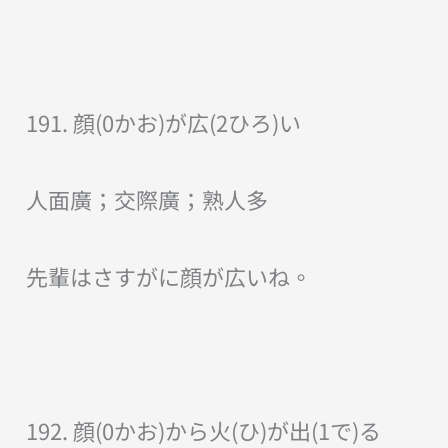
191. 顔(0かお)が広(2ひろ)い
人面廣；交際廣；熟人多
先輩はさすがに顔が広いね。
192. 顔(0かお)から火(ひ)が出(1で)る