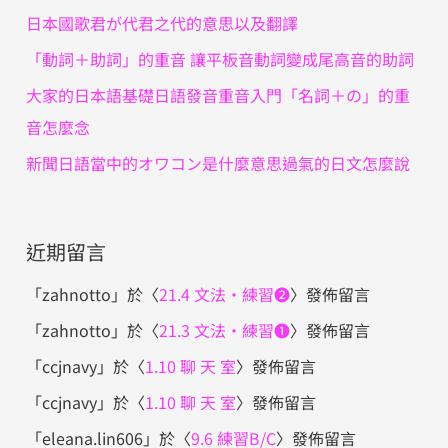
日本國歌君が代君之代的意思以及翻譯
「動詞＋助詞」的重音 讓平板音動詞變成尾高音的助詞
大家的日本語基礎日語發音重音入門「名詞＋の」的重
音怎麼念
新聞日語當中的オワコン是什麼意思過氣的日文怎麼說
近期留言
「
zahnotto
」於〈
21.4 文法・練習❷
〉發佈留言
「
zahnotto
」於〈
21.3 文法・練習❶
〉發佈留言
「
ccjnavy
」於〈
1.10 聊 天 室
〉發佈留言
「
ccjnavy
」於〈
1.10 聊 天 室
〉發佈留言
「
eleana.lin606
」於〈
9.6 練習B/C
〉發佈留言