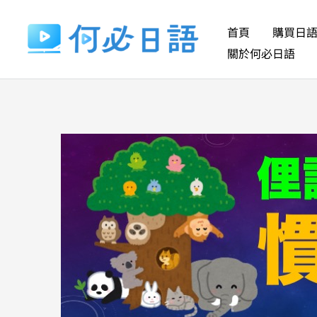
跳
至
首頁
購買日
主
關於何必日語
要
內
容