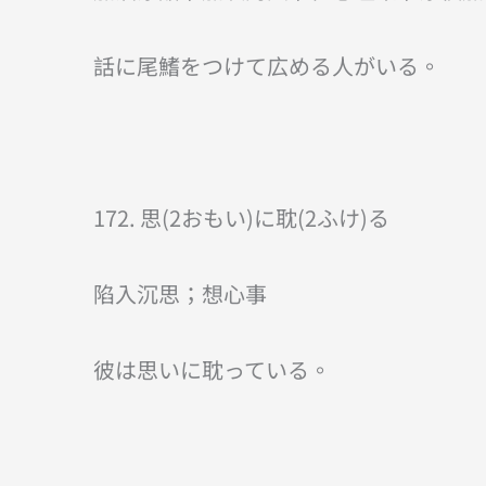
話に尾鰭をつけて広める人がいる。
172. 思(2おもい)に耽(2ふけ)る
陷入沉思；想心事
彼は思いに耽っている。