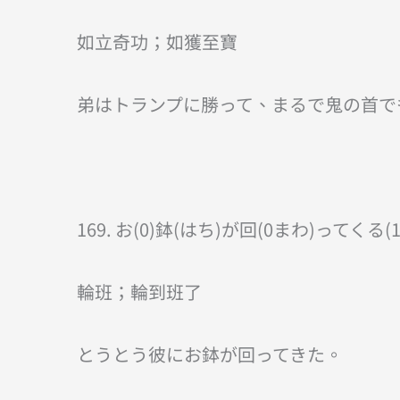
如立奇功；如獲至寶
弟はトランプに勝って、まるで鬼の首で
169. お(0)鉢(はち)が回(0まわ)ってくる(1
輪班；輪到班了
とうとう彼にお鉢が回ってきた。