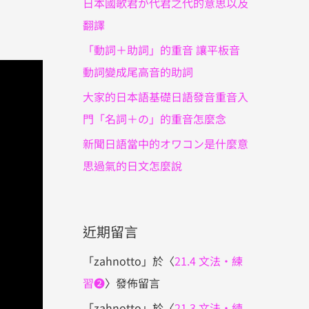
日本國歌君が代君之代的意思以及
翻譯
「動詞＋助詞」的重音 讓平板音
動詞變成尾高音的助詞
大家的日本語基礎日語發音重音入
門「名詞＋の」的重音怎麼念
新聞日語當中的オワコン是什麼意
思過氣的日文怎麼說
近期留言
「
zahnotto
」於〈
21.4 文法・練
習❷
〉發佈留言
「
zahnotto
」於〈
21.3 文法・練