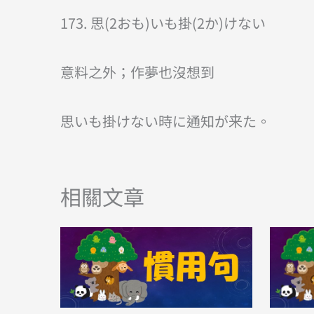
173. 思(2おも)いも掛(2か)けない
意料之外；作夢也沒想到
思いも掛けない時に通知が来た。
相關文章