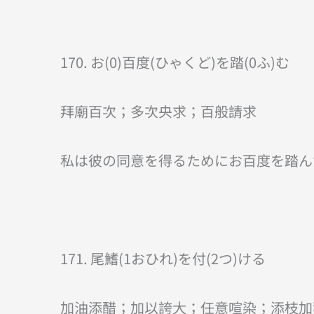
170. お(0)百度(ひゃくど)を踏(0ふ)む
拜廟百次；多次央求；百般請求
私は彼の同意を得るためにお百度を踏ん
171. 尾鰭(1おひれ)を付(2つ)ける
加油添醋；加以誇大；任意喧染；添枝加