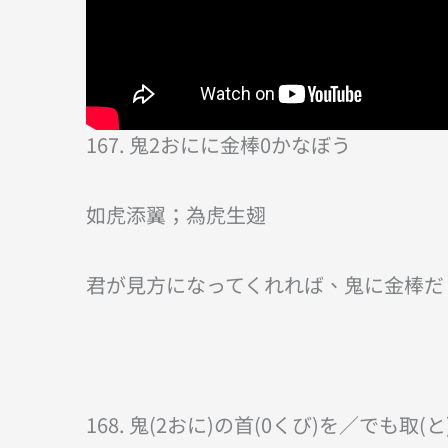
167. 鬼2おにに金棒0かなぼう
如虎添翼；為虎生翅
君が見方になってくれれば、鬼に金棒だ
168. 鬼(2おに)の首(0くび)を／でも取(