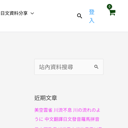
登
日文資料分享
入
搜
尋
關
鍵
近期文章
字
美空雲雀 川流不息 川の流れのよ
:
うに 中文翻譯日文發音羅馬拼音