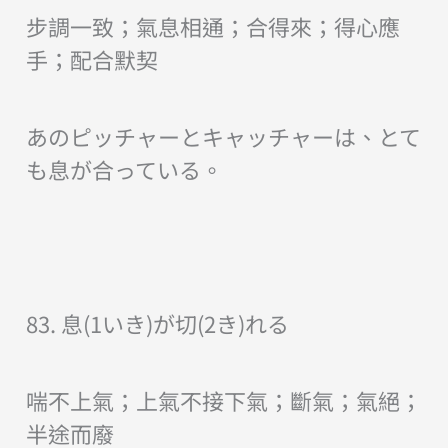
步調一致；氣息相通；合得來；得心應
手；配合默契
あのピッチャーとキャッチャーは、とて
も息が合っている。
83. 息(1いき)が切(2き)れる
喘不上氣；上氣不接下氣；斷氣；氣絕；
半途而廢