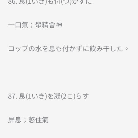
86. 息(1いき)も付(つ)かずに
一口氣；聚精會神
コップの水を息も付かずに飲み干した。
87. 息(1いき)を凝(2こ)らす
屏息；憋住氣