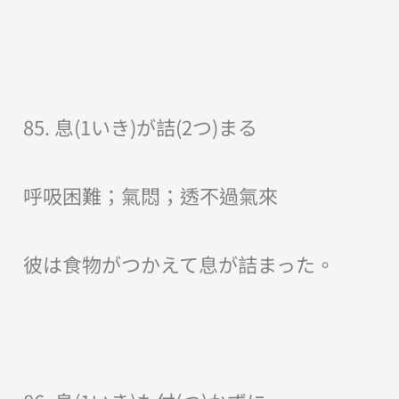
85. 息(1いき)が詰(2つ)まる
呼吸困難；氣悶；透不過氣來
彼は食物がつかえて息が詰まった。