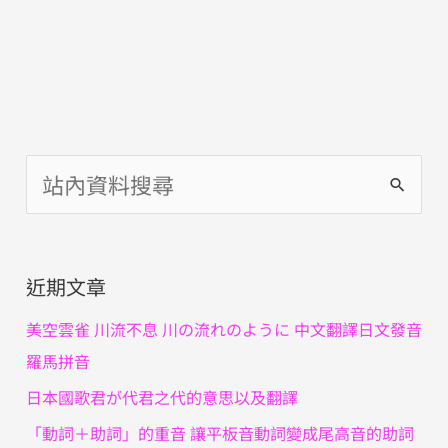
搜
尋
關
近期文章
鍵
字
美空雲雀 川流不息 川の流れのように 中文翻譯日文發音
:
羅馬拼音
日本國歌君が代君之代的意思以及翻譯
「動詞＋助詞」的重音 讓平板音動詞變成尾高音的助詞