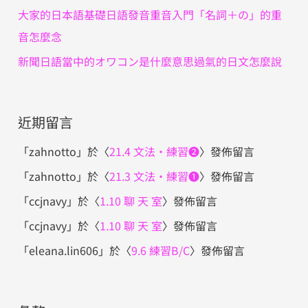
大家的日本語基礎日語發音重音入門「名詞＋の」的重
音怎麼念
新聞日語當中的オワコン是什麼意思過氣的日文怎麼說
近期留言
「
zahnotto
」於〈
21.4 文法・練習❷
〉發佈留言
「
zahnotto
」於〈
21.3 文法・練習❶
〉發佈留言
「
ccjnavy
」於〈
1.10 聊 天 室
〉發佈留言
「
ccjnavy
」於〈
1.10 聊 天 室
〉發佈留言
「
eleana.lin606
」於〈
9.6 練習B/C
〉發佈留言