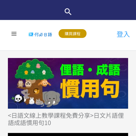
跳
至
主
登入
要
購買課程
內
容
<日語文線上教學課程免費分享>日文片語俚
語成語慣用句10