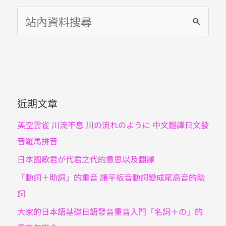
搜
尋
關
鍵
字
近期文章
:
美空雲雀 川流不息 川の流れのように 中文翻譯日文發
音羅馬拼音
日本國歌君が代君之代的意思以及翻譯
「動詞＋助詞」的重音 讓平板音動詞變成尾高音的助
詞
大家的日本語基礎日語發音重音入門「名詞＋の」的