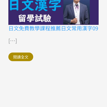
日
日文免費教學課程推薦日文常用漢字09
文
免
費
[…]
教
學
課
程
閱讀全文
推
薦
日
文
常
用
漢
字
09