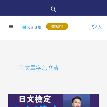
跳
至
主
登入
要
購買課程
內
容
日文單字怎麼背