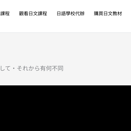
語課程
觀看日文課程
日語學校代辦
購買日文教材
して・それから有何不同