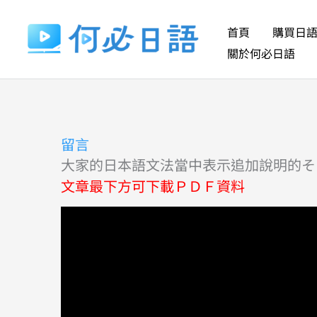
跳
至
首頁
購買日
主
關於何必日語
要
內
容
留言
大家的日本語文法當中表示追加說明的そ
文章最下方可下載ＰＤＦ資料