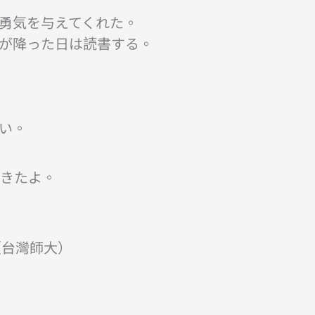
な勇気を与えてくれた。
雨が降った日は読書する。
い。
てきたよ。
（台灣師大）