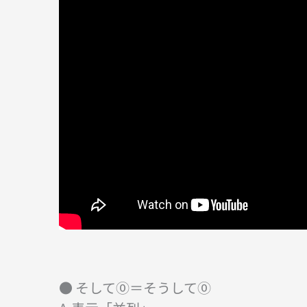
● そして⓪＝そうして⓪