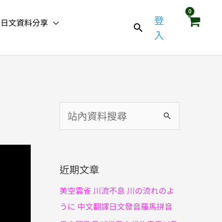
登
日文資料分享
入
搜
尋
關
鍵
近期文章
字
美空雲雀 川流不息 川の流れのよ
:
うに 中文翻譯日文發音羅馬拼音