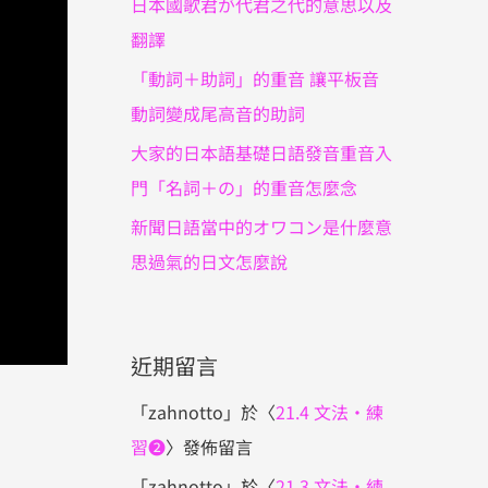
日本國歌君が代君之代的意思以及
翻譯
「動詞＋助詞」的重音 讓平板音
動詞變成尾高音的助詞
大家的日本語基礎日語發音重音入
門「名詞＋の」的重音怎麼念
新聞日語當中的オワコン是什麼意
思過氣的日文怎麼說
近期留言
「
zahnotto
」於〈
21.4 文法・練
習❷
〉發佈留言
「
zahnotto
」於〈
21.3 文法・練