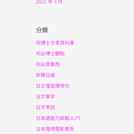
2022 年 3 月
分類
何博士分享資料庫
何必博士觀點
何必買東西
新聞日語
日文俚語慣用句
日文單字
日文考試
日本語能力試驗JLPT
日本電視電影廣告