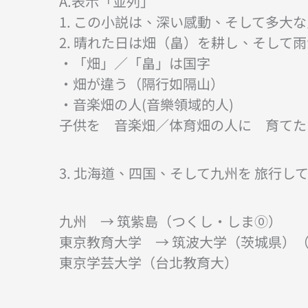
A.表示「並列」
1. この小説は、深い感動、そして多大
2. 晴れた日は畑（畠）を耕し、そして
・「畑」／「畠」は国字
・畑が違う（隔行如隔山）
・音楽畑の人(音樂領域的人)
子供を 音楽畑／体育畑の人に 育てた
3. 北海道、四国、そして九州を 旅行し
九州 → 筑紫島（つくし・しま⓪）
東京教育大学 → 筑波大学（茨城県）
東京学芸大学（台北教育大）