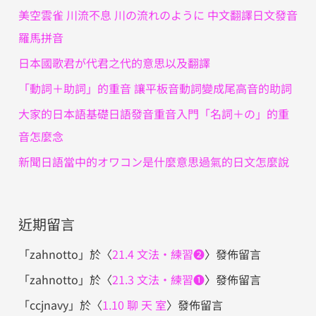
字
美空雲雀 川流不息 川の流れのように 中文翻譯日文發音
:
羅馬拼音
日本國歌君が代君之代的意思以及翻譯
「動詞＋助詞」的重音 讓平板音動詞變成尾高音的助詞
大家的日本語基礎日語發音重音入門「名詞＋の」的重
音怎麼念
新聞日語當中的オワコン是什麼意思過氣的日文怎麼說
近期留言
「
zahnotto
」於〈
21.4 文法・練習❷
〉發佈留言
「
zahnotto
」於〈
21.3 文法・練習❶
〉發佈留言
「
ccjnavy
」於〈
1.10 聊 天 室
〉發佈留言