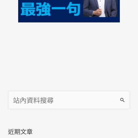
搜
尋
關
近期文章
鍵