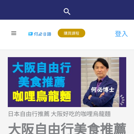
跳
至
主
登入
要
購買課程
內
容
日本自由行推薦 大阪好吃的咖哩烏龍麵
大阪自由行美食推薦