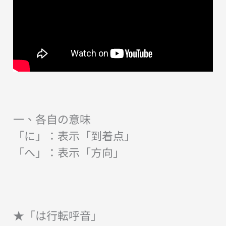
一、各自の意味
「に」：表示「到着点」
「へ」：表示「方向」
★「は行転呼音」