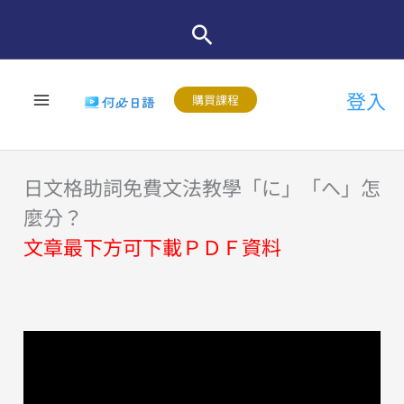
跳
至
主
登入
要
購買課程
內
容
日文格助詞免費文法教學「に」「へ」怎
麼分？
文章最下方可下載ＰＤＦ資料