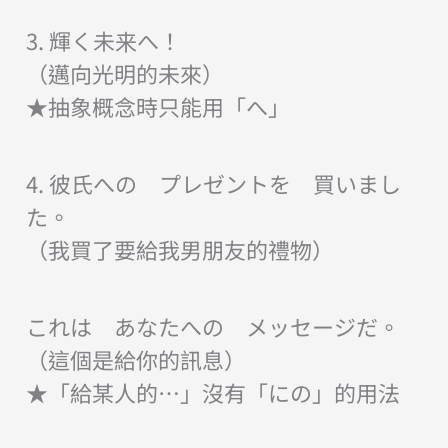
3. 輝く未来へ！
（邁向光明的未來）
★抽象概念時只能用「へ」
4. 彼氏への プレゼントを 買いまし
た。
（我買了要給我男朋友的禮物）
これは あなたへの メッセージだ。
（這個是給你的訊息）
★「給某人的…」沒有「にの」的用法