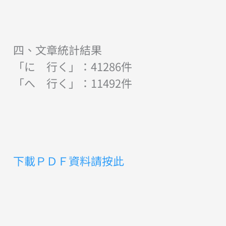
四、文章統計結果
「に 行く」：41286件
「へ 行く」：11492件
下載ＰＤＦ資料請按此