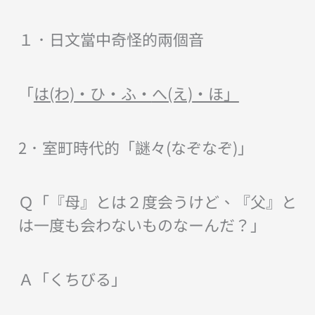
１．日文當中奇怪的兩個音
「
は(わ)
・ひ・ふ・
へ(え)
・ほ」
2．室町時代的「謎々(なぞなぞ)」
Ｑ「『母』とは２度会うけど、『父』と
は一度も会わないものなーんだ？」
Ａ「くちびる」