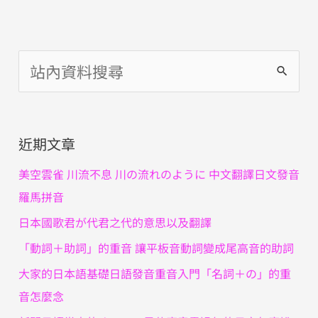
搜
尋
關
近期文章
鍵
字
美空雲雀 川流不息 川の流れのように 中文翻譯日文發音
:
羅馬拼音
日本國歌君が代君之代的意思以及翻譯
「動詞＋助詞」的重音 讓平板音動詞變成尾高音的助詞
大家的日本語基礎日語發音重音入門「名詞＋の」的重
音怎麼念