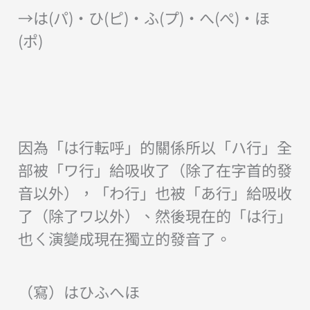
→は(パ)・ひ(ピ)・ふ(プ)・へ(ぺ)・ほ
(ポ)
因為「は行転呼」的關係所以「ハ行」全
部被「ワ行」給吸收了（除了在字首的發
音以外），「わ行」也被「あ行」給吸收
了（除了ワ以外）、然後現在的「は行」
也ㄑ演變成現在獨立的發音了。
（寫）はひふへほ