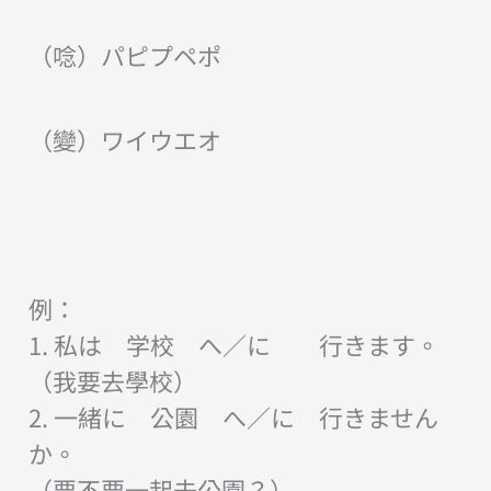
（唸）パピプペポ
（變）ワイウエオ
例：
1. 私は 学校 へ／に 行きます。
（我要去學校）
2. 一緒に 公園 へ／に 行きません
か。
（要不要一起去公園？）