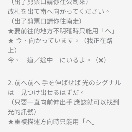
（出了剪票口請你往公司來）
改札を出て南へ向かってください。
（出了剪票口請你往南走）
★要前往的地方不明確時只能用「へ」
★ 今、向かっています。（我正在路
上）
今、 道／途中 にいるよ。（❌）
2. 前へ前へ 手を伸ばせば 光のシグナル
は 見つけ出せるはずだ。
（只要一直向前伸出手 應該就可以找到
光的訊號）
★重複描述方向時只能用「へ」