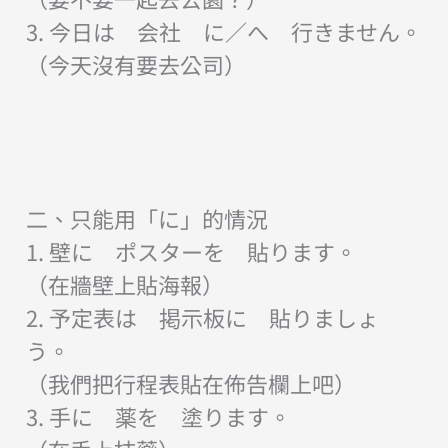
3. 今日は 会社 に／へ 行きません。
（今天沒有要去公司）
二、只能用「に」的情況
1. 壁に ポスターを 貼ります。
（在牆壁上貼海報）
2. 予定表は 掲示板に 貼りましょ
う。
（我們把行程表貼在佈告欄上吧）
3. 手に 薬を 塗ります。