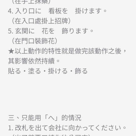
（在手上抹藥）
4. 入り口に 看板を 掛けます。
（在入口處掛上招牌）
5. 玄関に 花を 飾ります。
（在門口裝飾花）
★以上動作的特性就是做完該動作之後，
其影響依然持續。
貼る・塗る・掛ける・飾る
三、只能用「へ」的情況
1. 改札を出て会社に向かってください。