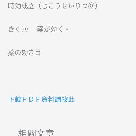
時効成立（じこうせいりつ⓪）
きくⓞ 薬が効く・
薬の効き目
下載ＰＤＦ資料請按此
相關文章