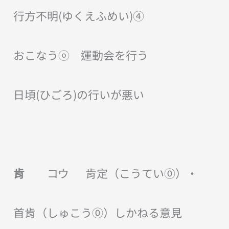
行方不明(ゆくえふめい)④
おこなうⓞ 運動会を行う
日頃(ひごろ)の行いが悪い
肯
コウ 肯定（こうてい⓪）・
首肯（しゅこう⓪）しかねる意見