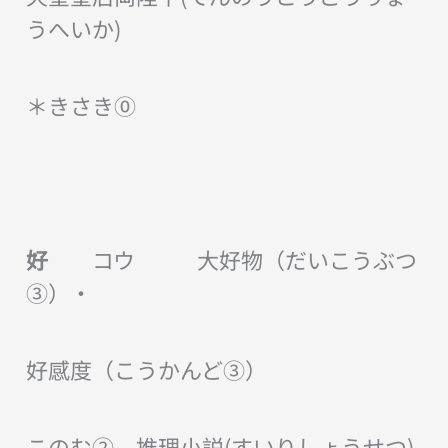
うへいか)
＊きさき⓪
好
コウ 大好物（だいこうぶつ
③）・
好感度（こうかんど③）
このむ② 推理小説(すいりしょうせつ)