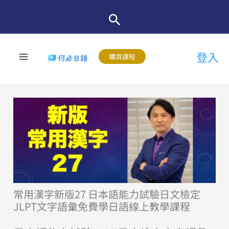
跳
至
主
登入
要
購買課程
內
容
常用漢字新版27 日本語能力試驗日文檢定
JLPT文字語彙免費學日語線上教學課程