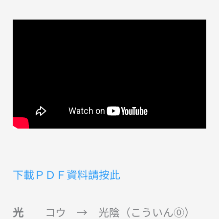
下載ＰＤＦ資料請按此
光
コウ → 光陰（こういん⓪）