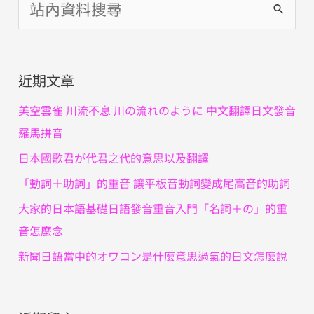
搜
尋
關
近期文章
鍵
字
美空雲雀 川流不息 川の流れのように 中文翻譯日文發音
:
羅馬拼音
日本國歌君が代君之代的意思以及翻譯
「動詞＋助詞」的重音 讓平板音動詞變成尾高音的助詞
大家的日本語基礎日語發音重音入門「名詞＋の」的重
音怎麼念
新聞日語當中的オワコン是什麼意思過氣的日文怎麼說