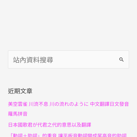
搜
尋
關
近期文章
鍵
字
美空雲雀 川流不息 川の流れのように 中文翻譯日文發音
:
羅馬拼音
日本國歌君が代君之代的意思以及翻譯
「動詞＋助詞」的重音 讓平板音動詞變成尾高音的助詞