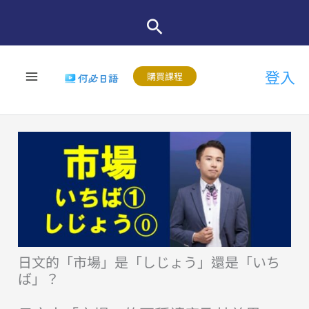
跳
至
主
登入
要
購買課程
內
容
日文的「市場」是「しじょう」還是「いち
ば」？