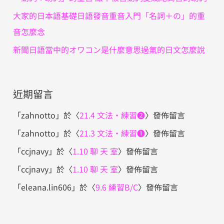
大家的日本語基礎日語發音重音入門「名詞＋の」的重
音怎麼念
新聞日語當中的オワコン是什麼意思過氣的日文怎麼說
近期留言
「
zahnotto
」於〈
21.4 文法・練習❷
〉發佈留言
「
zahnotto
」於〈
21.3 文法・練習❶
〉發佈留言
「
ccjnavy
」於〈
1.10 聊 天 室
〉發佈留言
「
ccjnavy
」於〈
1.10 聊 天 室
〉發佈留言
「
eleana.lin606
」於〈
9.6 練習B/C
〉發佈留言