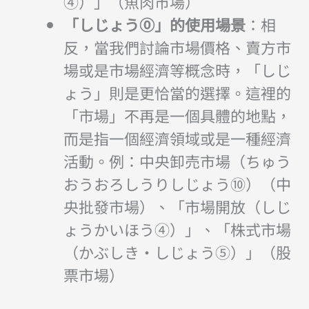
④）」（魚肉市場）
「しじょう⓪」的使用場景
：相
反，當我們討論市場價格、賣方市
場或是市場經濟等概念時，「しじ
ょう」則是更恰當的選擇。這裡的
「市場」不再是一個具體的地點，
而是指一個經濟領域或是一種經濟
活動。例：中央卸売市場（ちゅう
おうおろしうりしじょう⑩）（中
央批發市場）、「市場開放（しじ
ょうかいほう④）」、「株式市場
（かぶしき・しじょう⑤）」（股
票市場）