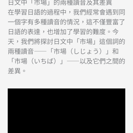
日文中「市場」的兩種讀音及其差異
在學習日語的過程中，我們經常會遇到同
一個字有多種讀音的情況，這不僅豐富了
日語的表達，也增加了學習的難度。今
天，我們將探討日文中「市場」這個詞的
兩種讀音——「市場（しじょう）」和
「市場（いちば）」——以及它們之間的
差異。