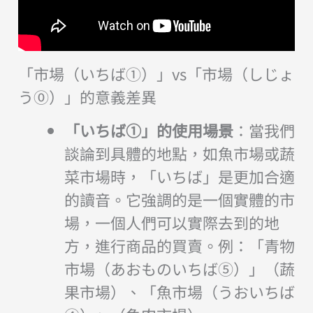
「市場（いちば①）」vs「市場（しじょ
う⓪）」的意義差異
「いちば①」的使用場景
：當我們
談論到具體的地點，如魚市場或蔬
菜市場時，「いちば」是更加合適
的讀音。它強調的是一個實體的市
場，一個人們可以實際去到的地
方，進行商品的買賣。例：「青物
市場（あおものいちば⑤）」（蔬
果市場）、「魚市場（うおいちば