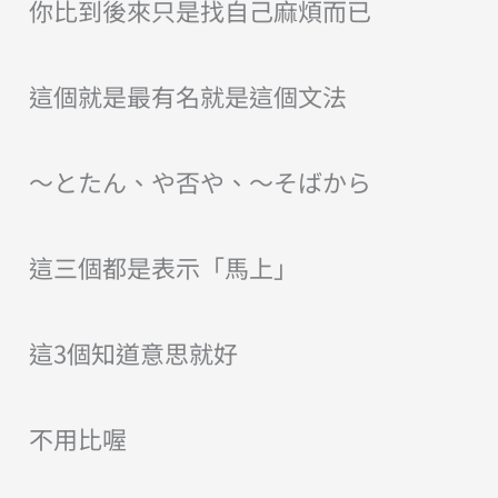
你比到後來只是找自己麻煩而已
這個就是最有名就是這個文法
〜とたん、や否や、〜そばから
這三個都是表示「馬上」
這
3個知道意思就好
不用比喔