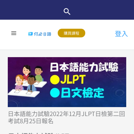
跳
至
主
登入
要
購買課程
內
容
日本語能力試驗2022年12月JLPT日檢第二回
考試8月25日報名