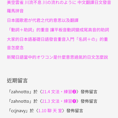
美空雲雀 川流不息 川の流れのように 中文翻譯日文發音
:
羅馬拼音
日本國歌君が代君之代的意思以及翻譯
「動詞＋助詞」的重音 讓平板音動詞變成尾高音的助詞
大家的日本語基礎日語發音重音入門「名詞＋の」的重
音怎麼念
新聞日語當中的オワコン是什麼意思過氣的日文怎麼說
近期留言
「
zahnotto
」於〈
21.4 文法・練習❷
〉發佈留言
「
zahnotto
」於〈
21.3 文法・練習❶
〉發佈留言
「
ccjnavy
」於〈
1.10 聊 天 室
〉發佈留言