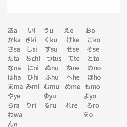
あa いi うu えe おo
かka きki くku けke こko
さsa しsi すsu せse そse
たta ちchi つtus てte とto
なna にni ぬnu ねne のno
はha ひhi ふhu へhe ほho
まma みmi むmu めme もmo
やya ゆyu よyo
らra りri るru れre ろro
わwa をo
んn