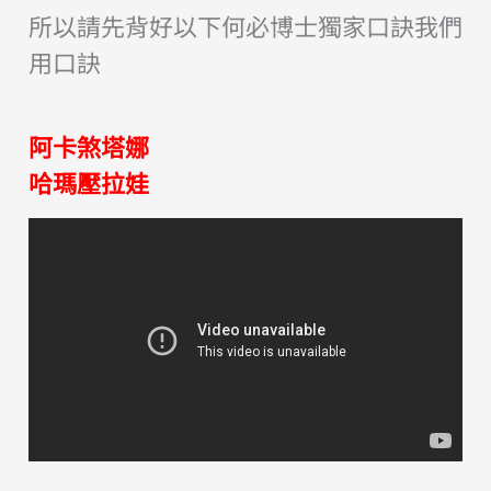
所以請先背好以下何必博士獨家口訣我們
用口訣
阿卡煞塔娜
哈瑪壓拉娃