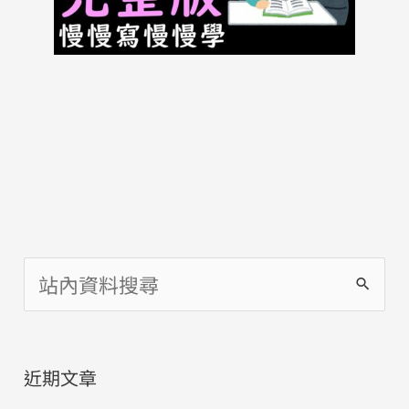
搜
尋
關
近期文章
鍵
字