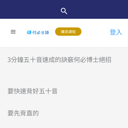
跳
至
主
登入
要
購買課程
內
容
3分鐘五十音速成的訣竅何必博士絕招
要快速背好五十音
要先背直的