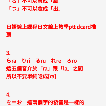
「ち」不可以念成「踢」
「つ」不可以念成「出」
日語線上課程日文線上教學ptt dcard推
薦
3.
らra りri るru れre ろro
這五個音介於「ra」跟「la」之間
所以不要單純唸成[ra]
4.
を＝お 這兩個字的發音是一樣的