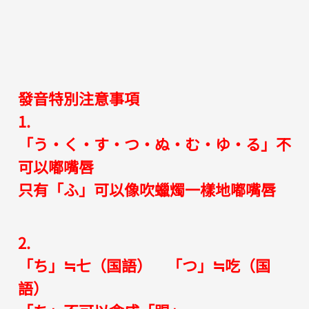
發音特別注意事項
1.
「う・く・す・つ・ぬ・む・ゆ・る」不
可以嘟嘴唇
只有「ふ」可以像吹蠟燭一樣地嘟嘴唇
2.
「ち」≒七（国語） 「つ」≒吃（国
語）