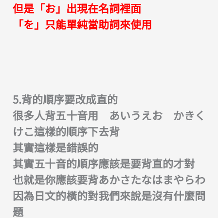
但是「お」出現在名詞裡面
「を」只能單純當助詞來使用
5.背的順序要改成直的
很多人背五十音用 あいうえお かきく
けこ這樣的順序下去背
其實這樣是錯誤的
其實五十音的順序應該是要背直的才對
也就是你應該要背あかさたなはまやらわ
因為日文的橫的對我們來說是沒有什麼問
題