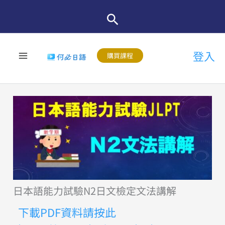
跳
至
主
登入
要
購買課程
內
容
日本語能力試驗N2日文檢定文法講解
下載PDF資料請按此