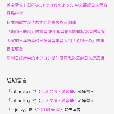
字
美空雲雀 川流不息 川の流れのように 中文翻譯日文發音
:
羅馬拼音
日本國歌君が代君之代的意思以及翻譯
「動詞＋助詞」的重音 讓平板音動詞變成尾高音的助詞
大家的日本語基礎日語發音重音入門「名詞＋の」的重
音怎麼念
新聞日語當中的オワコン是什麼意思過氣的日文怎麼說
近期留言
「
zahnotto
」於〈
21.4 文法・練習❷
〉發佈留言
「
zahnotto
」於〈
21.3 文法・練習❶
〉發佈留言
「
ccjnavy
」於〈
1.10 聊 天 室
〉發佈留言