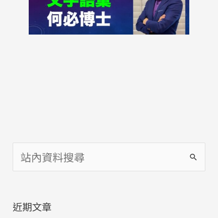
搜
尋
關
近期文章
鍵