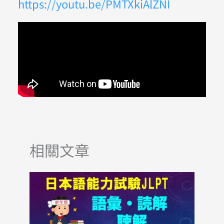
https://youtu.be/PMTXkiAlZNI
相關文章