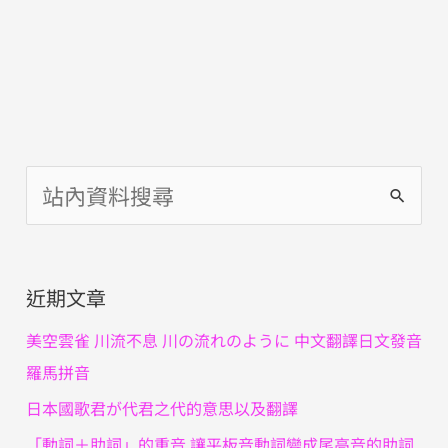
搜
尋
關
近期文章
鍵
字
美空雲雀 川流不息 川の流れのように 中文翻譯日文發音
:
羅馬拼音
日本國歌君が代君之代的意思以及翻譯
「動詞＋助詞」的重音 讓平板音動詞變成尾高音的助詞