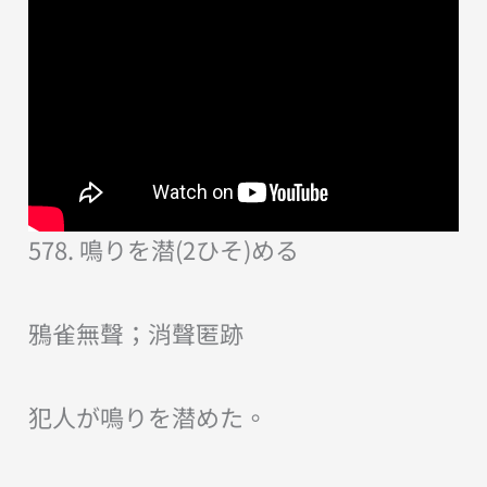
578. 鳴りを潜(2ひそ)める
鴉雀無聲；消聲匿跡
犯人が鳴りを潜めた。