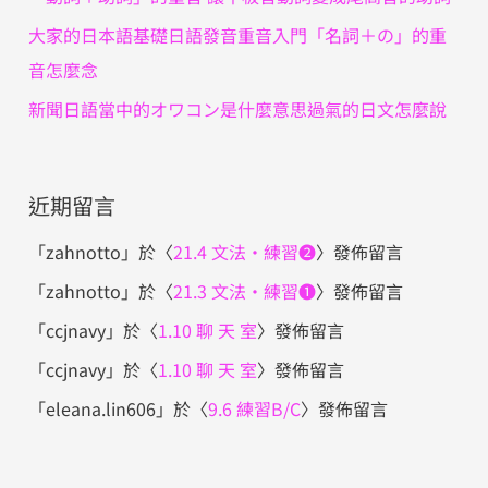
大家的日本語基礎日語發音重音入門「名詞＋の」的重
音怎麼念
新聞日語當中的オワコン是什麼意思過氣的日文怎麼說
近期留言
「
zahnotto
」於〈
21.4 文法・練習❷
〉發佈留言
「
zahnotto
」於〈
21.3 文法・練習❶
〉發佈留言
「
ccjnavy
」於〈
1.10 聊 天 室
〉發佈留言
「
ccjnavy
」於〈
1.10 聊 天 室
〉發佈留言
「
eleana.lin606
」於〈
9.6 練習B/C
〉發佈留言