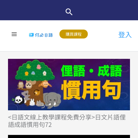
跳
至
主
登入
要
購買課程
內
容
<日語文線上教學課程免費分享>日文片語俚
語成語慣用句72