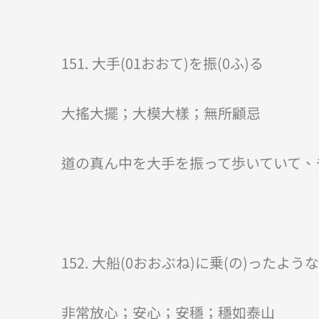
151. 大手(01おおて)を振(0ふ)る
大搖大擺；大模大樣；無所顧忌
道の真ん中を大手を振って歩いていて、
152. 大船(0おおぶね)に乗(の)ったような
非常放心；安心；安穩；穩如泰山