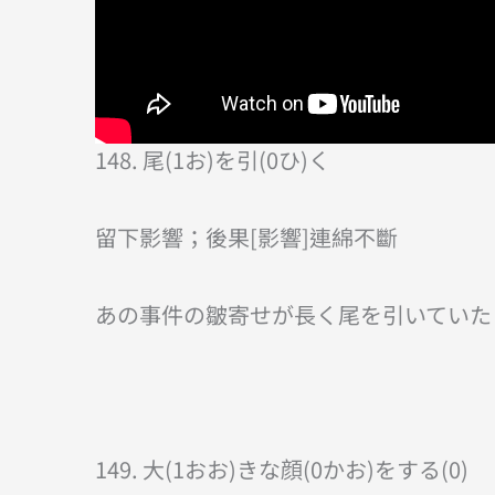
148. 尾(1お)を引(0ひ)く
留下影響；後果[影響]連綿不斷
あの事件の皺寄せが長く尾を引いていた
149. 大(1おお)きな顔(0かお)をする(0)