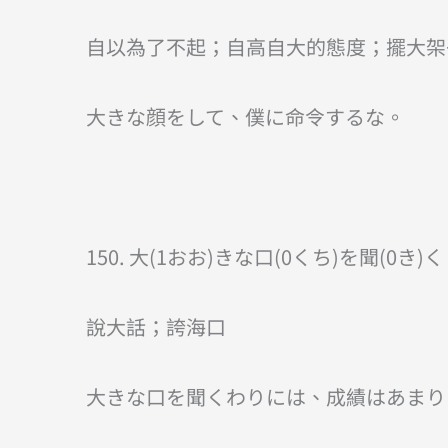
自以為了不起；自高自大的態度；擺大架
大きな顔をして、僕に命令するな。
150. 大(1おお)きな口(0くち)を聞(0き)く
說大話；誇海口
大きな口を聞くわりには、成績はあまり