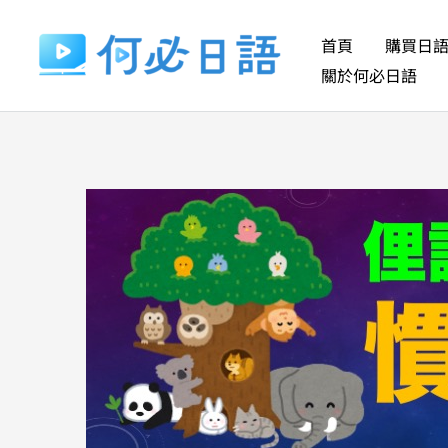
跳
至
首頁
購買日
主
關於何必日語
要
內
容