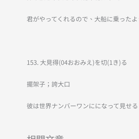
君がやってくれるので、大船に乗ったよ
153. 大見得(04おおみえ)を切(1き)る
擺架子；誇大口
彼は世界ナンバーワンにになって見せる
相關文章