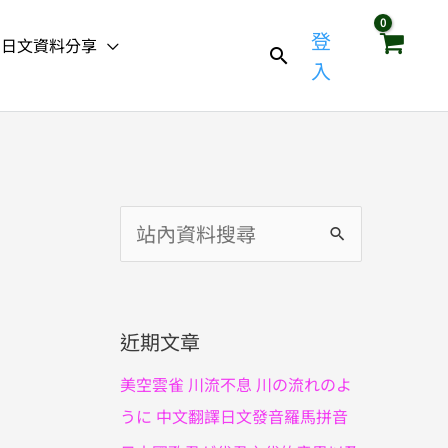
登
日文資料分享
入
搜
尋
關
鍵
近期文章
字
美空雲雀 川流不息 川の流れのよ
:
うに 中文翻譯日文發音羅馬拼音