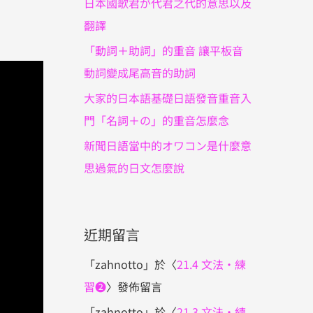
日本國歌君が代君之代的意思以及
翻譯
「動詞＋助詞」的重音 讓平板音
動詞變成尾高音的助詞
大家的日本語基礎日語發音重音入
門「名詞＋の」的重音怎麼念
新聞日語當中的オワコン是什麼意
思過氣的日文怎麼說
近期留言
「
zahnotto
」於〈
21.4 文法・練
習❷
〉發佈留言
「
zahnotto
」於〈
21.3 文法・練