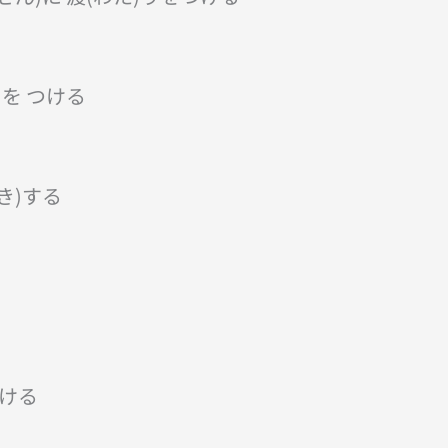
)を つける
き)する
つける