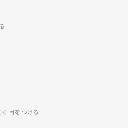
ける
る
)く 目を つける