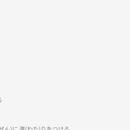
る
じぜん)に 渡(わた)りをつける