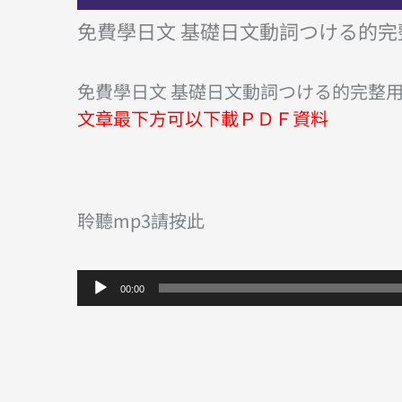
免費學日文 基礎日文動詞つける的完
免費學日文 基礎日文動詞つける的完整
文章最下方可以下載ＰＤＦ資料
聆聽mp3請按此
音
00:00
訊
播
放
器