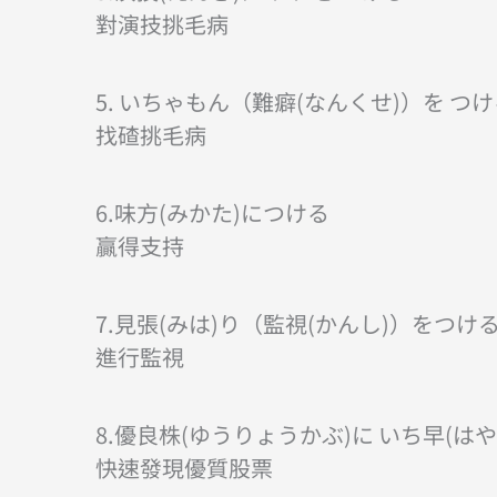
對演技挑毛病
5. いちゃもん（難癖(なんくせ)）を つ
找碴挑毛病
6.味方(みかた)につける
贏得支持
7.見張(みは)り（監視(かんし)）をつけ
進行監視
8.優良株(ゆうりょうかぶ)に いち早(はや
快速發現優質股票