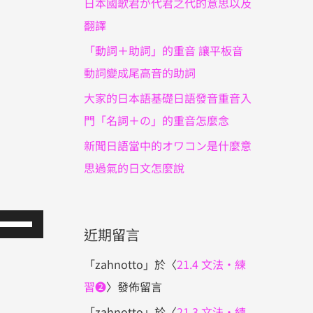
日本國歌君が代君之代的意思以及
翻譯
「動詞＋助詞」的重音 讓平板音
動詞變成尾高音的助詞
大家的日本語基礎日語發音重音入
門「名詞＋の」的重音怎麼念
新聞日語當中的オワコン是什麼意
思過氣的日文怎麼說
使
近期留言
用
向
「
zahnotto
」於〈
21.4 文法・練
上/
習❷
〉發佈留言
向
「
zahnotto
」於〈
21.3 文法・練