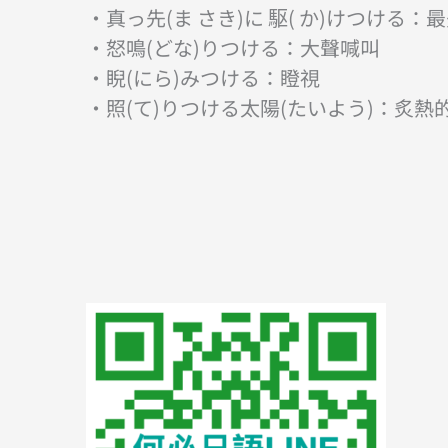
・真っ先(ま さき)に 駆( か)けつける：
・怒鳴(どな)りつける：大聲喊叫
・睨(にら)みつける：瞪視
・照(て)りつける太陽(たいよう)：炙熱