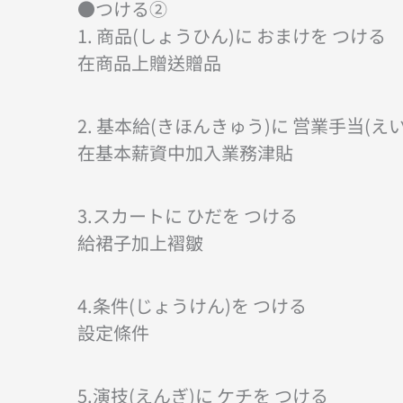
●つける②
1. 商品(しょうひん)に おまけを つける
在商品上贈送贈品
2. 基本給(きほんきゅう)に 営業手当(え
在基本薪資中加入業務津貼
3.スカートに ひだを つける
給裙子加上褶皺
4.条件(じょうけん)を つける
設定條件
5.演技(えんぎ)に ケチを つける