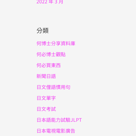
2022 年 3 月
分類
何博士分享資料庫
何必博士觀點
何必買東西
新聞日語
日文俚語慣用句
日文單字
日文考試
日本語能力試驗JLPT
日本電視電影廣告