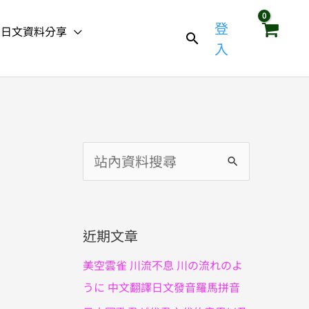
登
日文資料分享
入
搜
尋
關
鍵
近期文章
字
美空雲雀 川流不息 川の流れのよ
:
うに 中文翻譯日文發音羅馬拼音