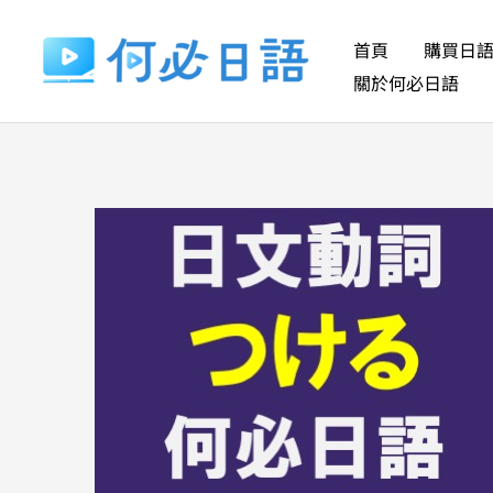
跳
至
首頁
購買日
主
關於何必日語
要
內
容