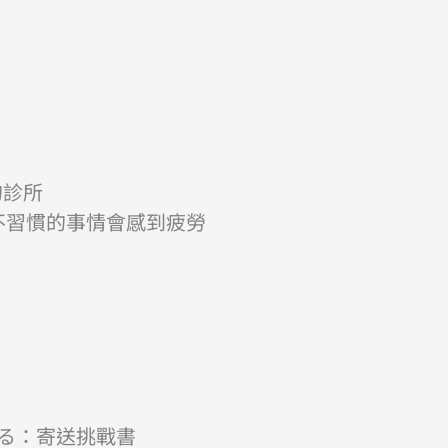
的診所
做不習慣的事情會感到疲勞
ける：寄送挑戰書