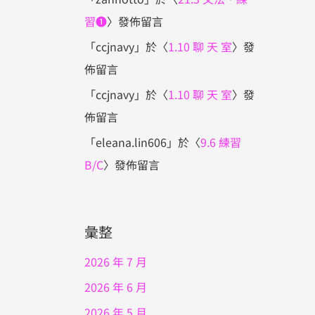
下
習❶
〉發佈留言
鍵
「
ccjnavy
」於〈
1.10 聊 天 室
〉發
以
佈留言
提
「
ccjnavy
」於〈
1.10 聊 天 室
〉發
高
佈留言
或
降
「
eleana.lin606
」於〈
9.6 練習
低
B/C
〉發佈留言
音
量。
彙整
2026 年 7 月
2026 年 6 月
2026 年 5 月