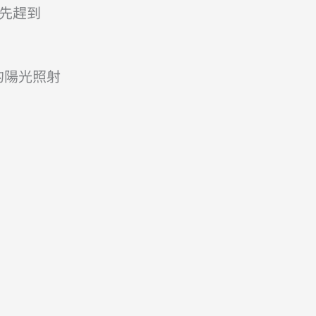
最先趕到
的陽光照射