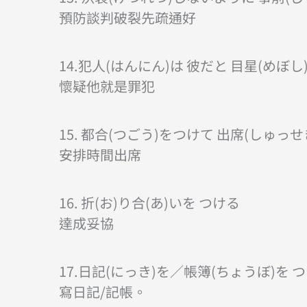
預防談判破裂先疏通好
14.犯人(はんにん)は 彼だと 目星(めぼし
懷疑他就是罪犯
15. 都合(つごう)をつけて 出席(しゅっせ
安排時間出席
16. 折(お)り合(あ)いを つける
達成妥協
17.日記(にっき)を／帳簿(ちょうぼ)を 
寫日記/記帳。