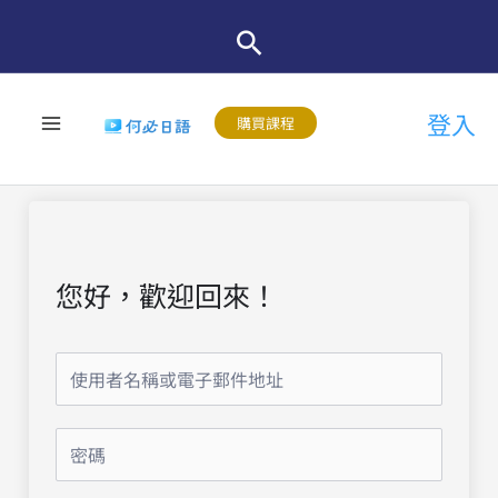
跳
至
主
登入
要
購買課程
內
容
您好，歡迎回來！