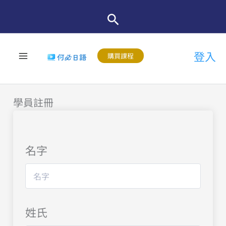
跳
至
主
登入
要
購買課程
內
容
學員註冊
名字
姓氏