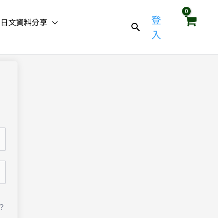
登
日文資料分享
入
？