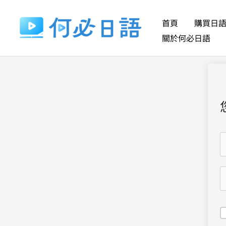
跳
至
首頁
購買日
主
關於何必日語
要
內
容