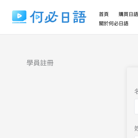
跳
至
首頁
購買日
主
關於何必日語
要
內
容
學員註冊