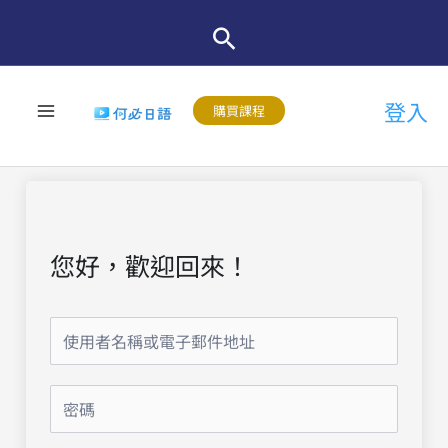
跳
至
主
登入
要
購買課程
內
容
您好，歡迎回來！