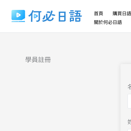
跳
至
首頁
購買日
主
關於何必日語
要
內
容
學員註冊