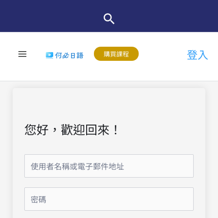
跳
至
主
登入
要
購買課程
內
容
您好，歡迎回來！