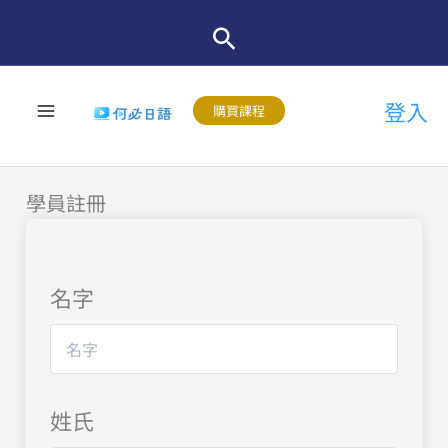
跳
至
主
登入
要
購買課程
內
容
學員註冊
名字
姓氏