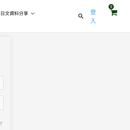
登
日文資料分享
入
？