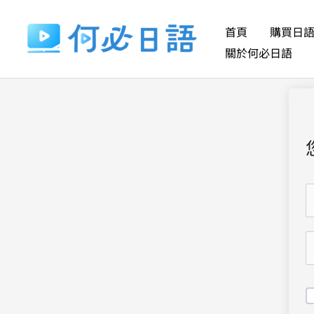
跳
至
首頁
購買日
主
關於何必日語
要
內
容