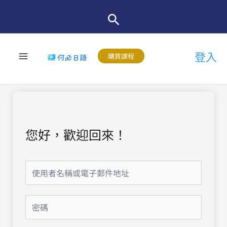
跳
至
主
登入
要
購買課程
內
容
您好，歡迎回來！