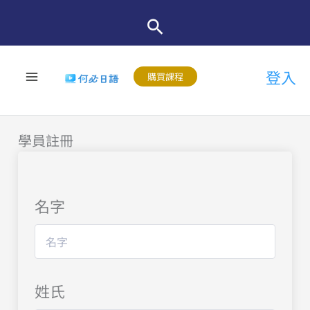
跳
至
主
登入
要
購買課程
內
容
學員註冊
名字
姓氏