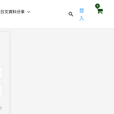
登
日文資料分享
入
？