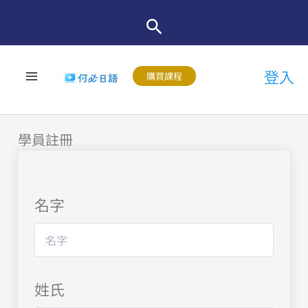
跳
至
主
登入
要
購買課程
內
容
學員註冊
名字
姓氏