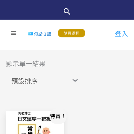
跳
至
主
登入
要
購買課程
內
容
顯示單一結果
原
目
特賣！
始
前
價
價