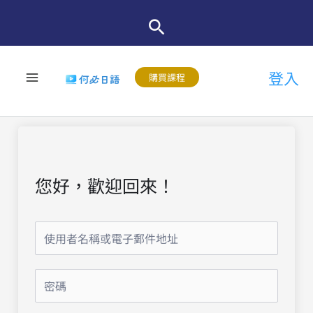
跳
至
主
登入
要
購買課程
內
容
您好，歡迎回來！