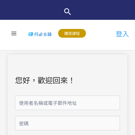
跳
至
主
登入
要
購買課程
內
容
您好，歡迎回來！