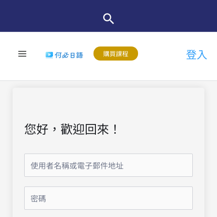
跳
至
主
登入
要
購買課程
內
容
您好，歡迎回來！