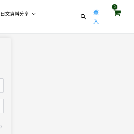
登
日文資料分享
入
？