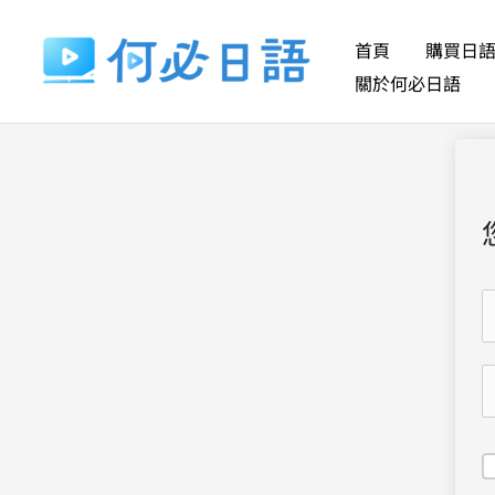
跳
至
首頁
購買日
主
關於何必日語
要
內
容