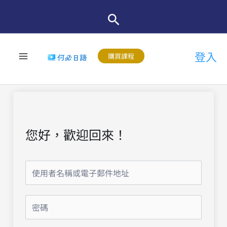
跳
至
主
登入
要
購買課程
內
容
您好，歡迎回來！