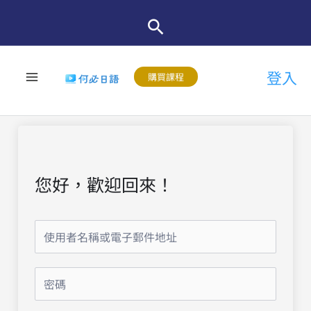
跳
至
主
登入
要
購買課程
內
容
您好，歡迎回來！