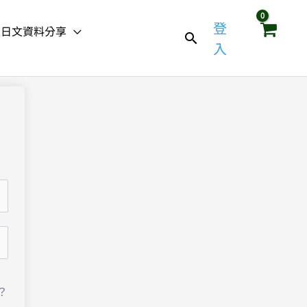
登
日文資料分享
入
？