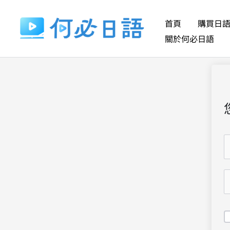
跳
至
首頁
購買日
主
關於何必日語
要
內
容