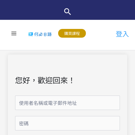
跳
至
主
登入
要
購買課程
內
容
您好，歡迎回來！