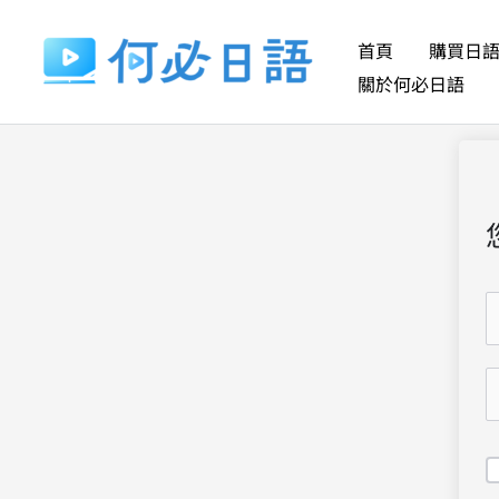
跳
至
首頁
購買日
主
關於何必日語
要
內
容