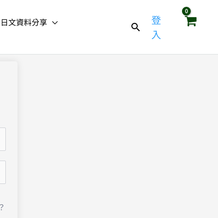
登
日文資料分享
入
？