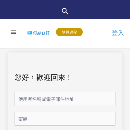
跳
至
主
登入
要
購買課程
內
容
您好，歡迎回來！