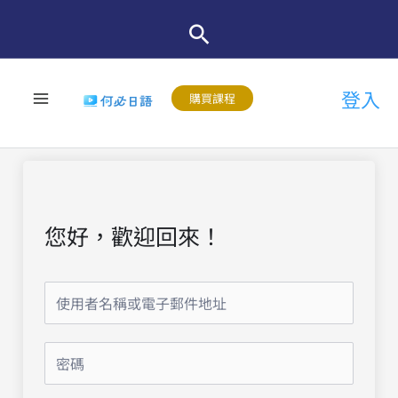
跳
至
主
登入
要
購買課程
內
容
您好，歡迎回來！