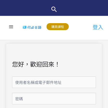
跳
至
主
登入
要
購買課程
內
容
您好，歡迎回來！