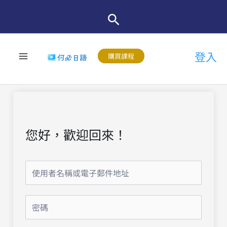
跳
至
主
登入
要
購買課程
內
容
您好，歡迎回來！