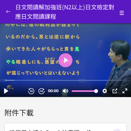
日文閱讀解加強班(N2以上)日文檢定對
應日文閱讀課程
學好日語的10大心法
0/1
進學日本語中級二
0/51
進學第13課之1 (免費試看 有注音版
00:00
PDF可下載)
進學第13課之2
00:00
進學第13課之3
00:00
進學第13課之4
41:14
附件下載
進學第14課之1
00:00