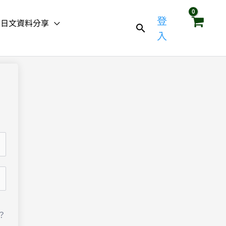
登
日文資料分享
入
？