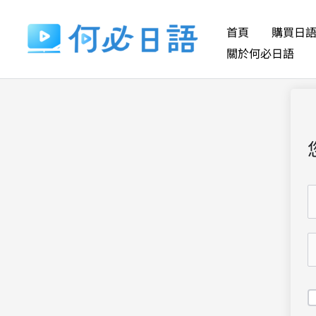
跳
至
首頁
購買日
主
關於何必日語
要
內
容