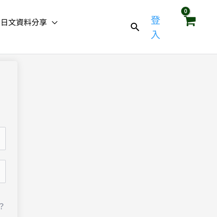
登
日文資料分享
入
？