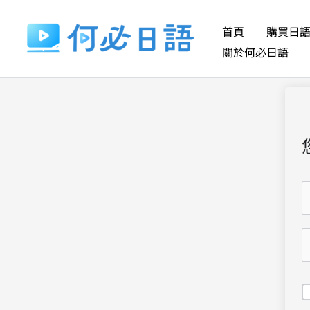
跳
至
首頁
購買日
主
關於何必日語
要
內
容