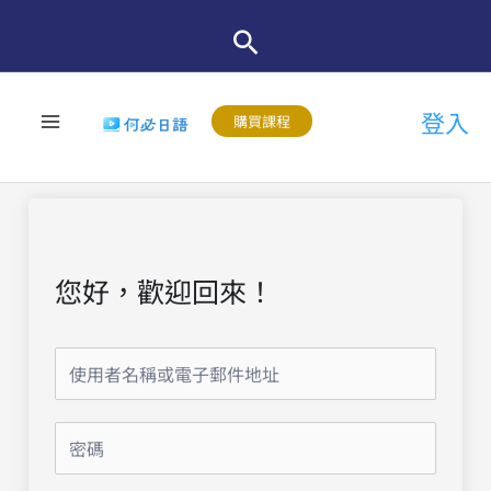
跳
至
主
登入
要
購買課程
內
容
您好，歡迎回來！