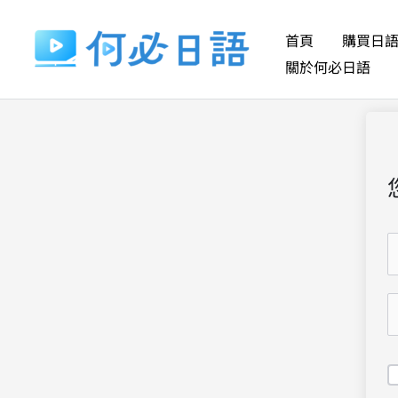
跳
至
首頁
購買日
主
關於何必日語
要
內
容