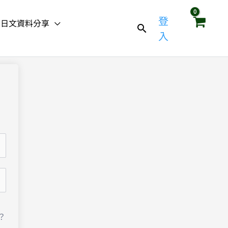
登
日文資料分享
入
？