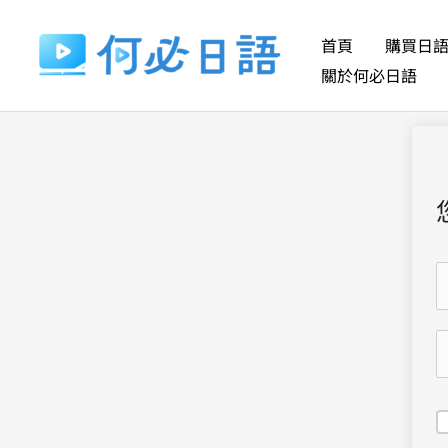
跳
至
首頁
購買日
主
關於何必日語
要
內
容