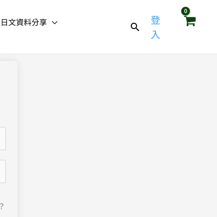
登
日文資料分享
入
？