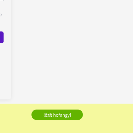
？
微信 hofangyi