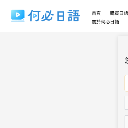
跳
至
首頁
購買日
主
關於何必日語
要
內
容