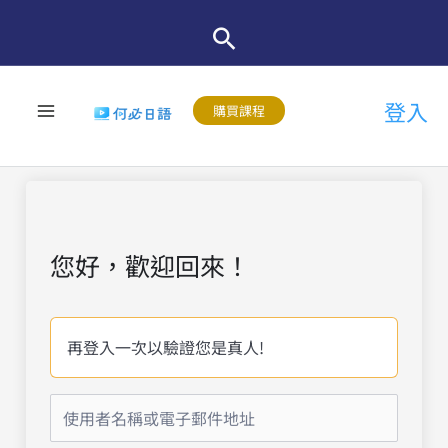
跳
至
主
登入
要
購買課程
內
容
您好，歡迎回來！
再登入一次以驗證您是真人!